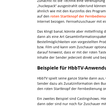
Zunächst ist die Technik eine Verknüpfung
„huckepack“ ausgestrahlt oder/und können
ähnlich wie mit den Kurzinfos des Program
auf den
roten Startknopf der Fernbedien
Internet bezogen. Fernsehzuschauer mit 
Das klingt banal, könnte aber mittelfrist
dann als eine Art Gesamtinformationspake
Bestellmöglichkeiten von vorgestellten Pr
bzw. Film und kann vom Zuschauer optiona
darauf hinweist, dass er mit der roten Ta
Inhalte der Sender jederzeit direkt und b
Beispiele für HbbTV-Anwend
HbbTV spielt seine ganze Stärke dann aus, w
Sender dazu als Zusatzinformation den Buc
den roten Startknopf der Fernbedienung 
Ein zweites Beispiel sind Castingshows. Hi
dann oder sind nur noch für Zuschauer mit