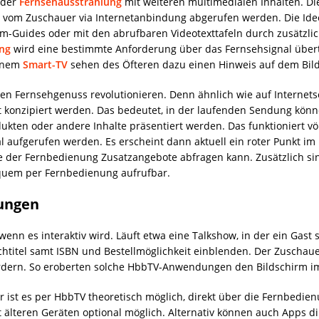
 der
Fernsehausstrahlung
mit weiteren multimedialen Inhalten. D
 vom Zuschauer via Internetanbindung abgerufen werden. Die Idee
m-Guides oder mit den abrufbaren Videotexttafeln durch zusätzlic
ung
wird eine bestimmte Anforderung über das Fernsehsignal übert
einem
Smart-TV
sehen des Öfteren dazu einen Hinweis auf dem Bil
ig den Fernsehgenuss revolutionieren. Denn ähnlich wie auf Intern
t konzipiert werden. Das bedeutet, in der laufenden Sendung könn
odukten oder andere Inhalte präsentiert werden. Das funktioniert
l aufgerufen werden. Es erscheint dann aktuell ein roter Punkt i
ste der Fernbedienung Zusatzangebote abfragen kann. Zusätzlich s
equem per Fernbedienung aufrufbar.
ungen
enn es interaktiv wird. Läuft etwa eine Talkshow, in der ein Gast s
htitel samt ISBN und Bestellmöglichkeit einblenden. Der Zuschauer
ordern. So eroberten solche HbbTV-Anwendungen den Bildschirm 
er ist es per HbbTV theoretisch möglich, direkt über die Fernbedi
 älteren Geräten optional möglich. Alternativ können auch Apps d