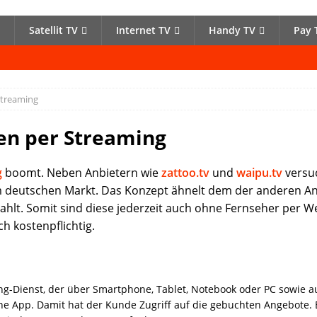
Satellit TV
Internet TV
Handy TV
Pay 
Streaming
en per Streaming
g
boomt. Neben Anbietern wie
zattoo.tv
und
waipu.tv
versuc
m deutschen Markt. Das Konzept ähnelt dem der anderen A
ahlt. Somit sind diese jederzeit auch ohne Fernseher per
ch kostenpflichtig.
ming-Dienst, der über Smartphone, Tablet, Notebook oder PC sowie 
ine App. Damit hat der Kunde Zugriff auf die gebuchten Angebote