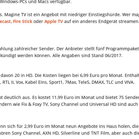
r Windows-PCs und Macs verfügbar.
axis. Magine TV ist ein Angebot mit niedriger Einstiegshürde. Wer m
ecast
,
Fire Stick
oder
Apple TV
auf ein anderes Endgerät streamen
ahlung zahlreicher Sender. Der Anbieter stellt fünf Programmpaket
 gekündigt werden können. Alle Angaben sind Stand 06/2017.
 davon 20 in HD. Die Kosten liegen bei 6,99 Euro pro Monat. Enthal
, RTL II, Vox, Kabel Eins, Sport1, 7Max, Tele5, DMAX, TLC und VIVA.
 deutlich aus. Es kostet 11,99 Euro im Monat und bietet 75 Sender
dern wie Fix & Foxy TV, Sony Channel und Universal HD sind auc
n sich für 2,99 Euro im Monat neun Angebote ins Haus holen, die s
hören Sony Channel, AXN HD, Silverline und TNT Film, aber auch d