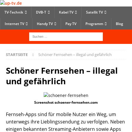
TV-Technik
DVB-T
Kabel TV
Satellit TV
Internet TV
Handy TV
Pay TV
Programm
Blog
STARTSEITE
Schöner Fernsehen – illegal und gefährlich
Schöner Fernsehen – illegal
und gefährlich
Screenshot schoener-fernsehen.com
Fernseh-Apps sind für mobile Nutzer ein Weg, um
unterwegs ihre Lieblingssendung zu verfolgen. Neben
einigen bekannten Streaming-Anbietern sowie Apps