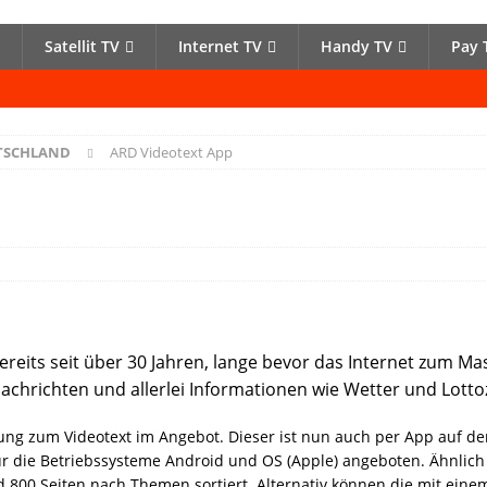
Satellit TV
Internet TV
Handy TV
Pay 
UTSCHLAND
ARD Videotext App
 bereits seit über 30 Jahren, lange bevor das Internet zum
hrichten und allerlei Informationen wie Wetter und Lottoz
erung zum Videotext im Angebot. Dieser ist nun auch per App auf
r die Betriebssysteme Android und OS (Apple) angeboten. Ähnlich
d 800 Seiten nach Themen sortiert. Alternativ können die mit eine