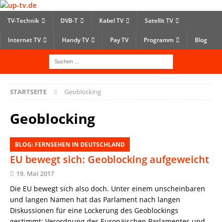
TV-Technik
DVB-T
Kabel TV
Satellit TV
Internet TV
Handy TV
Pay TV
Programm
Blog
STARTSEITE
Geoblocking
Geoblocking
BLOG: FERNSEHEN IN DEUTSCHLAND
EU bewegt sich: Geoblocking aufgeweicht
19. Mai 2017
Die EU bewegt sich also doch. Unter einem unscheinbaren
und langen Namen hat das Parlament nach langen
Diskussionen für eine Lockerung des Geoblockings
gestimmt: Verordnung des Europäischen Parlamentes und