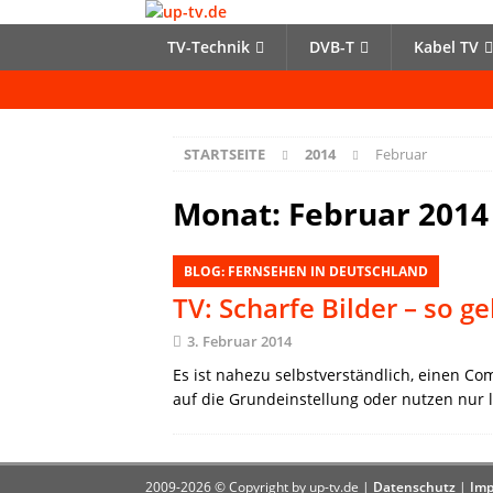
TV-Technik
DVB-T
Kabel TV
STARTSEITE
2014
Februar
Monat:
Februar 2014
BLOG: FERNSEHEN IN DEUTSCHLAND
TV: Scharfe Bilder – so ge
3. Februar 2014
Es ist nahezu selbstverständlich, einen Co
auf die Grundeinstellung oder nutzen nur l
2009-2026 © Copyright by up-tv.de |
Datenschutz
|
Imp