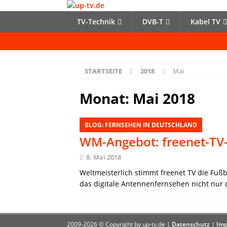
TV-Technik
DVB-T
Kabel TV
STARTSEITE
2018
Mai
Monat:
Mai 2018
BLOG: FERNSEHEN IN DEUTSCHLAND
WM-Angebot: freenet-TV-
8. Mai 2018
Weltmeisterlich stimmt freenet TV die Fuß
das digitale Antennenfernsehen nicht nur 
2009-2026 © Copyright by up-tv.de |
Datenschutz
|
Imp