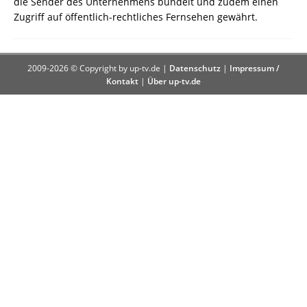
die Sender des Unternehmens bündelt und zudem einen
Zugriff auf öffentlich-rechtliches Fernsehen gewährt.
2009-2026 © Copyright by up-tv.de |
Datenschutz
|
Impressum /
Kontakt
|
Über up-tv.de