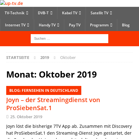
TV-Technik
DVB-T
Kabel TV
Satellit TV
Internet TV
Handy TV
Pay TV
Programm
Blog
STARTSEITE
2019
Oktober
Monat:
Oktober 2019
BLOG: FERNSEHEN IN DEUTSCHLAND
Joyn – der Streamingdienst von
ProSiebenSat.1
25. Oktober 2019
Joyn löst die bisherige 7TV App ab. Zusammen mit Discovery
hat ProSiebenSat.1 den Streaming-Dienst Joyn gestartet, der