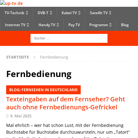
TV-Technik
DVB-T
Kabel TV
Satellit TV
Internet TV
Handy TV
Pay TV
Programm
Blog
STARTSEITE
Fernbedienung
Fernbedienung
BLOG: FERNSEHEN IN DEUTSCHLAND
Texteingaben auf dem Fernseher? Geht
auch ohne Fernbedienungs-Gefrickel
9. Mai 2025
Mal ehrlich – wer hat schon Lust, mit der Fernbedienung
Buchstabe für Buchstabe durchzuwursteln, nur um „Tatort“