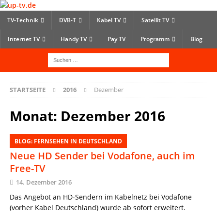
TV-Technik
DVB-T
Kabel TV
Satellit TV
Internet TV
Handy TV
Pay TV
Programm
Blog
STARTSEITE
2016
Dezember
Monat:
Dezember 2016
BLOG: FERNSEHEN IN DEUTSCHLAND
Neue HD Sender bei Vodafone, auch im
Free-TV
14. Dezember 2016
Das Angebot an HD-Sendern im Kabelnetz bei Vodafone
(vorher Kabel Deutschland) wurde ab sofort erweitert.