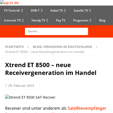
TV-Technik
DVB-T
Kabel TV
Satellit TV
Internet TV
Handy TV
Pay TV
Programm
Blog
STARTSEITE
BLOG: FERNSEHEN IN DEUTSCHLAND
Xtrend ET 8500 – neue Receivergeneration im Handel
Xtrend ET 8500 – neue
Receivergeneration im Handel
25. Februar 2015
Receiver sind unter anderem als
Satellitenempfänger