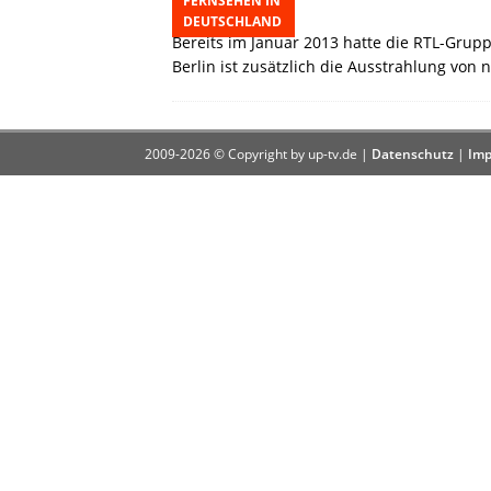
FERNSEHEN IN
5. August 2013
DEUTSCHLAND
Bereits im Januar 2013 hatte die RTL-Grup
Berlin ist zusätzlich die Ausstrahlung von n
2009-2026 © Copyright by up-tv.de |
Datenschutz
|
Imp