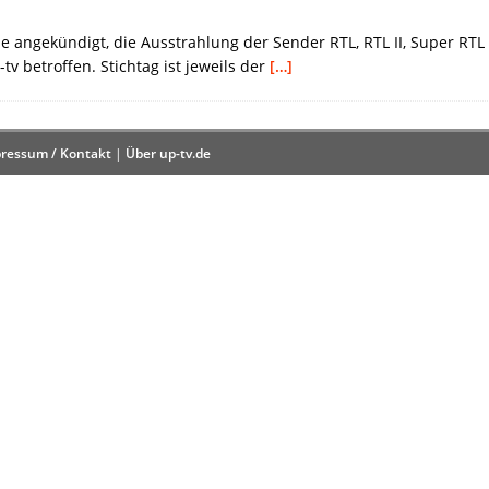
pe angekündigt, die Ausstrahlung der Sender RTL, RTL II, Super RT
-tv betroffen. Stichtag ist jeweils der
[…]
ressum / Kontakt
|
Über up-tv.de