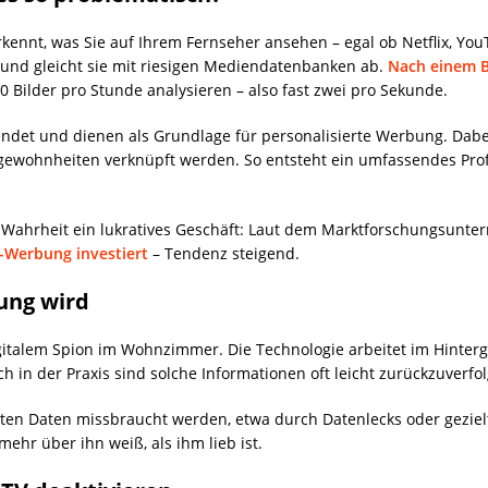
erkennt, was Sie auf Ihrem Fernseher ansehen – egal ob Netflix, Yo
 und gleicht sie mit riesigen Mediendatenbanken ab.
Nach einem B
 Bilder pro Stunde analysieren – also fast zwei pro Sekunde.
ndet und dienen als Grundlage für personalisierte Werbung. Dabe
ewohnheiten verknüpft werden. So entsteht ein umfassendes Profi
t in Wahrheit ein lukratives Geschäft: Laut dem Marktforschungsun
V-Werbung investiert
– Tendenz steigend.
ung wird
gitalem Spion im Wohnzimmer. Die Technologie arbeitet im Hinter
h in der Praxis sind solche Informationen oft leicht zurückzuverf
en Daten missbraucht werden, etwa durch Datenlecks oder gezielt
r mehr über ihn weiß, als ihm lieb ist.