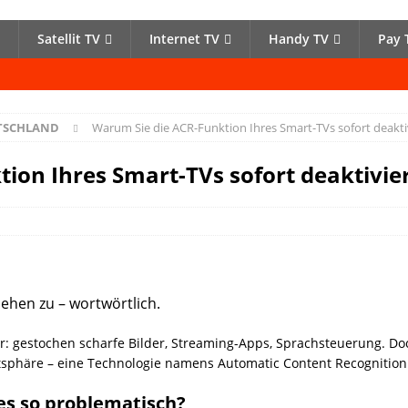
Satellit TV
Internet TV
Handy TV
Pay 
UTSCHLAND
Warum Sie die ACR-Funktion Ihres Smart-TVs sofort deaktiv
ion Ihres Smart-TVs sofort deaktivier
ehen zu – wortwörtlich.
: gestochen scharfe Bilder, Streaming-Apps, Sprachsteuerung. Doc
atsphäre – eine Technologie namens Automatic Content Recognition
es so problematisch?