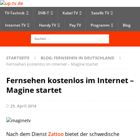
TV-Technik
DVB-T
Kabel TV
Satellit TV
Internet TV
Handy TV
Pay TV
Programm
Blog
STARTSEITE
BLOG: FERNSEHEN IN DEUTSCHLAND
Fernsehen kostenlos im Internet – Magine startet
Fernsehen kostenlos im Internet –
Magine startet
25. April 2014
Nach dem Dienst
Zattoo
bietet der schwedische