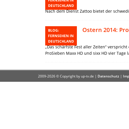
FERNSEHEN IN
25. April 2014
DEUTSCHLAND
Nach dem Dienst Zattoo bietet der schwedi
Ostern 2014: Pr
BLOG:
FERNSEHEN IN
15. April 2014
DEUTSCHLAND
„Das schärfste Fest aller Zeiten“ verspric
ProSieben Maxx HD und sixx HD vier Tage l
2009-2026 © Copyright by up-tv.de |
Datenschutz
|
Imp