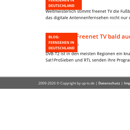
FERNSEHEN IN
8. Mai 2018
DEUTSCHLAND
Weltmeisterlich stimmt freenet TV die Fuß
das digitale Antennenfernsehen nicht nur 
Freenet TV bald auc
BLOG:
FERNSEHEN IN
26. Februar 2018
DEUTSCHLAND
DVB-T2 ist in den meisten Regionen ein kn
Sat1ProSieben und RTL senden ihre Progr
2009-2026 © Copyright by up-tv.de |
Datenschutz
|
Imp