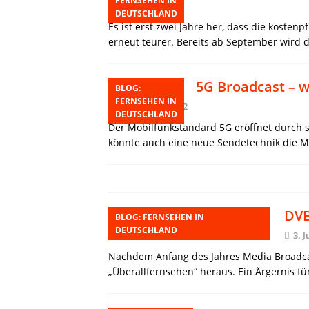
FERNSEHEN IN
5. August 2022
DEUTSCHLAND
Es ist erst zwei Jahre her, dass die kosten
erneut teurer. Bereits ab September wird
5G Broadcast – w
BLOG:
FERNSEHEN IN
28. Februar 2022
DEUTSCHLAND
Der Mobilfunkstandard 5G eröffnet durch s
könnte auch eine neue Sendetechnik die M
DVB
BLOG: FERNSEHEN IN
DEUTSCHLAND
3. J
Nachdem Anfang des Jahres Media Broadcast
„Überallfernsehen“ heraus. Ein Ärgernis 